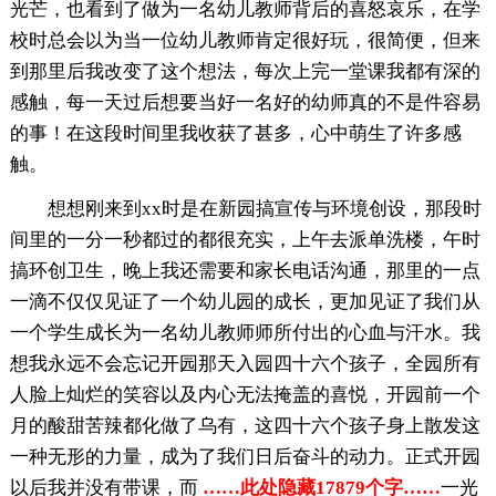
光芒，也看到了做为一名幼儿教师背后的喜怒哀乐，在学
校时总会以为当一位幼儿教师肯定很好玩，很简便，但来
到那里后我改变了这个想法，每次上完一堂课我都有深的
感触，每一天过后想要当好一名好的幼师真的不是件容易
的事！在这段时间里我收获了甚多，心中萌生了许多感
触。
想想刚来到xx时是在新园搞宣传与环境创设，那段时
间里的一分一秒都过的都很充实，上午去派单洗楼，午时
搞环创卫生，晚上我还需要和家长电话沟通，那里的一点
一滴不仅仅见证了一个幼儿园的成长，更加见证了我们从
一个学生成长为一名幼儿教师师所付出的心血与汗水。我
想我永远不会忘记开园那天入园四十六个孩子，全园所有
人脸上灿烂的笑容以及内心无法掩盖的喜悦，开园前一个
月的酸甜苦辣都化做了乌有，这四十六个孩子身上散发这
一种无形的力量，成为了我们日后奋斗的动力。正式开园
以后我并没有带课，而
……此处隐藏17879个字……
一光