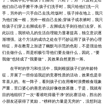
了，我就手把手教孩子们擦亮一只鞋子，另一只皮鞋交给
他们自己动手擦干净;孩子们洗手时，我只给他们洗一只
手，另外的一只手自己去洗;吃饭时，筷子掉在地上，我只
为他们捡一根，另外一根自己去捡;穿袜子或衣裤时，我只
给孩子们穿上右脚或右手，左脚或左手则任他们去穿。长
此以往，我班幼儿的生活自理能力显著提高，独立意识逐
渐增强。这个方法的成功之处在于巧妙运用了孩子的心理
特征，并在教育上加进了幽默与示范的色彩，不是强迫他
们去做什么，而是积极引导他们要去做什么，因此，“要
我做”也转成了“我要做”，其效果自然更胜一筹。
在平时的学习和生活中，我则根据孩子们的年龄特
征，开展了一些你追我赶的竞赛性质的活动，效果也是非
常喜人的。有一阵子，看到孩子们在用餐时浪费粮食现象
严重，苦口婆心的善意劝说好像收效甚微，于是，我就有
目的地组织了一次“看谁吃得最干净”的比赛活动，胜出的
小朋友还获得了奖励，“榜样的力量是无穷的”，没想到这