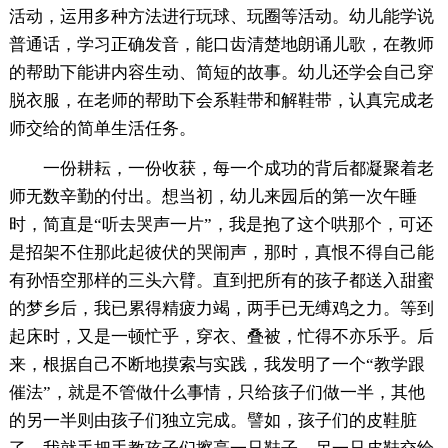
活动，运用多种方法进行玩球、玩圈等活动。幼儿能学说
普通话，学习正确发音，能口齿清楚地朗诵儿歌，在教师
的帮助下能讲内容生动、简短的故事。幼儿还学会自己穿
脱衣服，在老师的帮助下会系鞋带和解鞋带，认真完成老
师交给的简单生活任务。
一份耕耘，一份收获，每一个成功的背后都凝聚着老
师无数辛勤的付出。想当初，幼儿来园后的第一次午睡
时，简直是“听去哭声一片”，我是抱了这个哄那个，可还
是招架不住那此起彼伏的哭闹声，那时，真恨不得自己能
有孙悟空那样的三头六臂。直到把所有的孩子都送入甜蜜
的梦乡后，我已累得精疲力竭，两手已无缚鸡之力。等到
起床时，又是一顿忙乎，穿衣、叠被，忙得不亦乐乎。后
来，根据自己不断地摸索与实践，我发明了一个“教学跟
催法”，就是不管做什么事情，只给孩子们做一半，其他
的另一半则由孩子们独立完成。譬如，孩子们的皮鞋脏