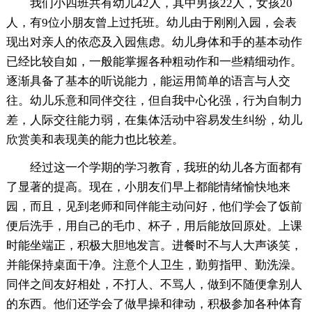
我们小四班共有幼儿42人，其中男孩22人，女孩20
人，有9位小朋友曾上过托班。幼儿由于刚刚入园，会表
现出对亲人的依恋及入园焦虑。幼儿身体和手的基本动作
已经比较自如，一般能掌握各种粗动作和一些精细动作。
逐渐具备了基本的听说能力，能运用简单的语言与人交
往。幼儿乐意和同伴交往，但自我中心化强，行为自制力
差，人际交往能力弱，在集体活动中容易发生纠纷，幼儿
欣赏美和表现美的能力也比较差。
经过这一个学期的学习教育，我班的幼儿各方面都有
了显著的提高。现在，小朋友们早上都能情绪愉快地来
园，而且，见到老师和同伴能主动问好，他们学会了饭前
便后洗手，用自己的毛巾、杯子，用后能放回原处。上课
时能坐端正，积极大胆地发言。进餐时不与人大声谈笑，
并能保持桌面干净。注意个人卫生，勤剪指甲、勤洗澡。
同伴之间友好相处，不打人、不骂人，做到不随便拿别人
的东西。他们还学会了做早操和律动，积极参加各种体育