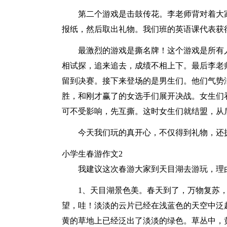
第二个游戏是击鼓传花。李老师背对着大
报纸，然后取出礼物。我们班的英语课代表获
最激烈的游戏是撕名牌！这个游戏是所有
相试探，追来追去，成绩不相上下。最后李老
留到决赛。接下来登场的是男生们。他们气势
胜，和刚才赢了的女选手们展开决战。女生们
可不受影响，先互撕。这时女生们就结盟，从
今天我们玩的真开心，不仅得到礼物，还
小学生春游作文2
我建议这次春游大家到天目湖去游玩，理
1、天目湖景色美。春天到了，万物复苏
望，哇！淡淡的云片已经在浅蓝色的天空中泛
黄的草地上已经泛出了淡淡的绿色。草丛中，