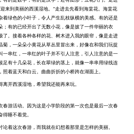
欢迎来到美丽的西溪湿地。”走进去先看到海棠花。海棠花
杂着绿色的小叶子，令人产生乱枝纵横的美感。有的还是
朵；有的已经开出了无数小花，像是披了一件华丽的衣
极了。接着各种各样的花、树木进入我的眼帘，像是走进
晶菊，一朵朵小黄花从草丛里冒出来，好像在和我们玩捉
叫一串红，一串红的叶子并不引人注意，引人注意的是一
簇足有十几朵花，长在翠绿的茎上，就像一串串用绿线连
，照着蓝天和白云。曲曲折折的小桥跨在湖面上。
得离开西溪湿地，希望我还能再来玩。
次春游活动。因为这是小学阶段的第一次也是最后一次春
奋得睡不着觉。
讨论着这次春游，而我就在幻想着那里是怎样的美丽。