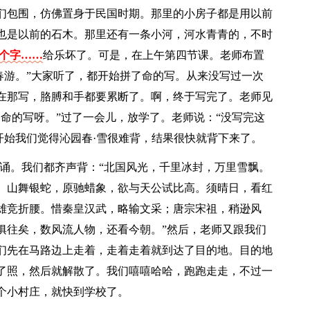
们包围，仿佛置身于民国时期。那里的小房子都是用以前
也是以前的石木。那里还有一条小河，河水青青的，不时
1个字……
给乐坏了。可是，在上午第四节课。老师布置
春游。”大家听了，都开始拼了命的写。从来没写过一次
在那写，胳膊和手都要累断了。啊，终于写完了。老师见
命的写呀。”过了一会儿，放学了。老师说：“没写完这
开始我们觉得沁园春·雪很难背，结果很快就背下来了。
背诵。我们都齐声背：“北国风光，千里冰封，万里雪飘。
。山舞银蛇，原驰蜡象，欲与天公试比高。须晴日，看红
雄竞折腰。惜秦皇汉武，略输文采；唐宗宋祖，稍逊风
俱往矣，数风流人物，还看今朝。”然后，老师又跟我们
们先在马路边上走着，走着走着就到达了目的地。目的地
了照，然后就解散了。我们嘻嘻哈哈，跑跑走走，不过一
个小村庄，就快到学校了。