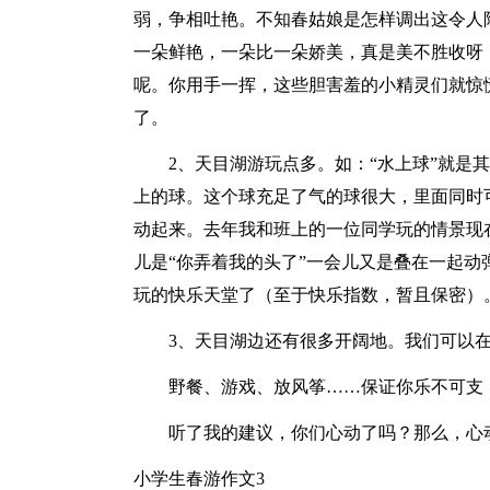
弱，争相吐艳。不知春姑娘是怎样调出这令人
一朵鲜艳，一朵比一朵娇美，真是美不胜收呀
呢。你用手一挥，这些胆害羞的小精灵们就惊
了。
2、天目湖游玩点多。如：“水上球”就是
上的球。这个球充足了气的球很大，里面同时
动起来。去年我和班上的一位同学玩的情景现
儿是“你弄着我的头了”一会儿又是叠在一起动
玩的快乐天堂了（至于快乐指数，暂且保密）
3、天目湖边还有很多开阔地。我们可以
野餐、游戏、放风筝……保证你乐不可支
听了我的建议，你们心动了吗？那么，心
小学生春游作文3