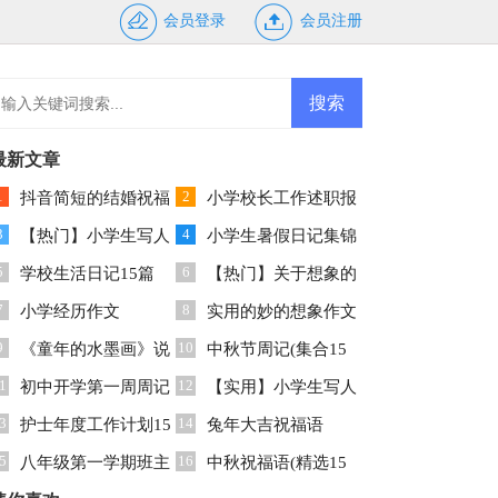
会员登录
会员注册
最新文章
1
2
抖音简短的结婚祝福
小学校长工作述职报
3
4
语
【热门】小学生写人
告(合集15篇)
小学生暑假日记集锦
5
6
作文集合七篇
学校生活日记15篇
15篇
【热门】关于想象的
7
8
小学经历作文
作文
实用的妙的想象作文
9
10
《童年的水墨画》说
300字8篇
中秋节周记(集合15
1
12
课稿
初中开学第一周周记
篇)
【实用】小学生写人
3
14
护士年度工作计划15
作文集锦十篇
兔年大吉祝福语
5
16
篇
八年级第一学期班主
中秋祝福语(精选15