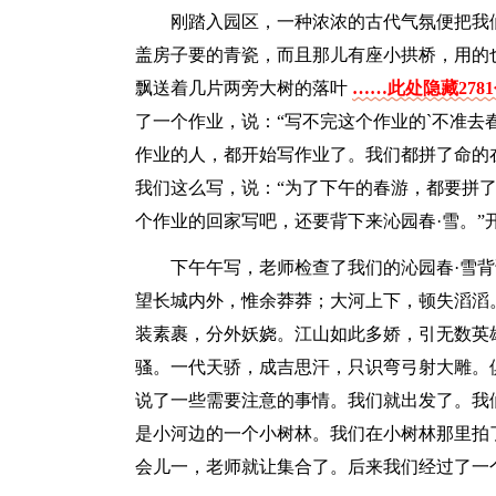
刚踏入园区，一种浓浓的古代气氛便把我
盖房子要的青瓷，而且那儿有座小拱桥，用的
飘送着几片两旁大树的落叶
……此处隐藏278
了一个作业，说：“写不完这个作业的`不准去
作业的人，都开始写作业了。我们都拼了命的
我们这么写，说：“为了下午的春游，都要拼了
个作业的回家写吧，还要背下来沁园春·雪。”
下午午写，老师检查了我们的沁园春·雪
望长城内外，惟余莽莽；大河上下，顿失滔滔
装素裹，分外妖娆。江山如此多娇，引无数英
骚。一代天骄，成吉思汗，只识弯弓射大雕。
说了一些需要注意的事情。我们就出发了。我
是小河边的一个小树林。我们在小树林那里拍
会儿一，老师就让集合了。后来我们经过了一