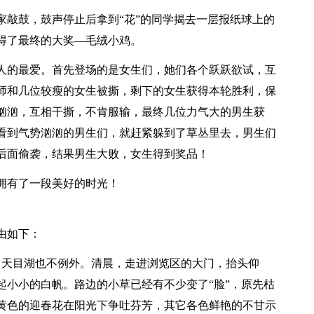
家敲鼓，鼓声停止后拿到“花”的同学揭去一层报纸球上的
得了最终的大奖—毛绒小鸡。
人的最爱。首先登场的是女生们，她们各个跃跃欲试，互
师和几位较瘦的女生被撕，剩下的女生获得本轮胜利，保
汹汹，互相干撕，不肯服输，最终几位力气大的男生获
看到气势汹汹的男生们，就赶紧躲到了草丛里去，男生们
后面偷袭，结果男生大败，女生得到奖品！
拥有了一段美好的时光！
由如下：
，天目湖也不例外。清晨，走进浏览区的大门，抬头仰
起小小的白帆。路边的小草已经有不少变了“脸”，原先枯
黄色的迎春花在阳光下争吐芬芳，其它各色鲜艳的不甘示