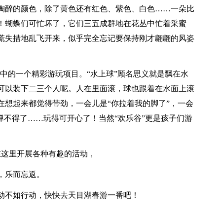
陶醉的颜色，除了黄色还有红色、紫色、白色……一朵比
！蝴蝶们可忙坏了，它们三五成群地在花丛中忙着采蜜
慌失措地乱飞开来，似乎完全忘记要保持刚才翩翩的风姿
其中的一个精彩游玩项目。“水上球”顾名思义就是飘在水
可以装下二三个人呢。人在里面滚，球也跟着在水面上滚
在想起来都觉得带劲，一会儿是“你拉着我的脚了”，一会
弹不得了……玩得可开心了！当然“欢乐谷”更是孩子们游
。
在这里开展各种有趣的活动，
，乐而忘返。
动不如行动，快快去天目湖春游一番吧！