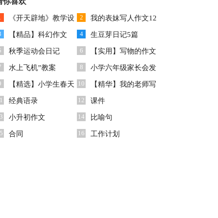
任工作计划
猜你喜欢
篇)
1
2
《开天辟地》教学设
我的表妹写人作文12
3
4
计
【精品】科幻作文
篇
生豆芽日记5篇
5
6
300字汇编8篇
秋季运动会日记
【实用】写物的作文
7
8
水上飞机”教案
汇编7篇
小学六年级家长会发
9
10
【精选】小学生春天
言稿15篇
【精华】我的老师写
1
12
作文六篇
经典语录
人作文300字4篇
课件
3
14
小升初作文
比喻句
5
16
合同
工作计划