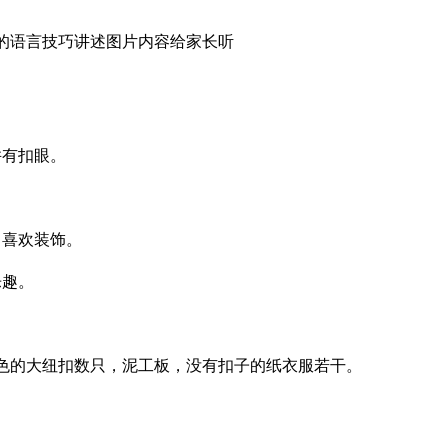
的语言技巧讲述图片内容给家长听
并有扣眼。
。
，喜欢装饰。
乐趣。
色的大纽扣数只，泥工板，没有扣子的纸衣服若干。