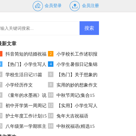
会员登录
会员注册
最新文章
1
2
抖音简短的结婚祝福
小学校长工作述职报
3
4
语
【热门】小学生写人
告(合集15篇)
小学生暑假日记集锦
5
6
作文集合七篇
学校生活日记15篇
15篇
【热门】关于想象的
7
8
小学经历作文
作文
实用的妙的想象作文
9
10
《童年的水墨画》说
300字8篇
中秋节周记(集合15
1
12
课稿
初中开学第一周周记
篇)
【实用】小学生写人
3
14
护士年度工作计划15
作文集锦十篇
兔年大吉祝福语
5
16
篇
八年级第一学期班主
中秋祝福语(精选15