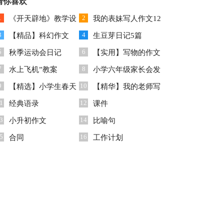
任工作计划
猜你喜欢
篇)
1
2
《开天辟地》教学设
我的表妹写人作文12
3
4
计
【精品】科幻作文
篇
生豆芽日记5篇
5
6
300字汇编8篇
秋季运动会日记
【实用】写物的作文
7
8
水上飞机”教案
汇编7篇
小学六年级家长会发
9
10
【精选】小学生春天
言稿15篇
【精华】我的老师写
1
12
作文六篇
经典语录
人作文300字4篇
课件
3
14
小升初作文
比喻句
5
16
合同
工作计划