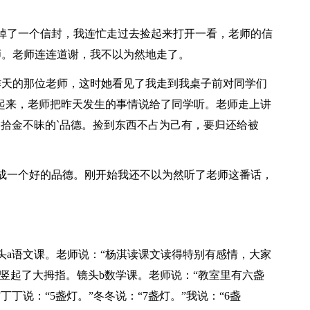
掉了一个信封，我连忙走过去捡起来打开一看，老师的信
师。老师连连道谢，我不以为然地走了。
昨天的那位老师，这时她看见了我走到我桌子前对同学们
了起来，老师把昨天发生的事情说给了同学听。老师走上讲
种拾金不昧的`品德。捡到东西不占为己有，要归还给被
成一个好的品德。刚开始我还不以为然听了老师这番话，
头a语文课。老师说：“杨淇读课文读得特别有感情，大家
们竖起了大拇指。镜头b数学课。老师说：“教室里有六盏
丁说：“5盏灯。”冬冬说：“7盏灯。”我说：“6盏