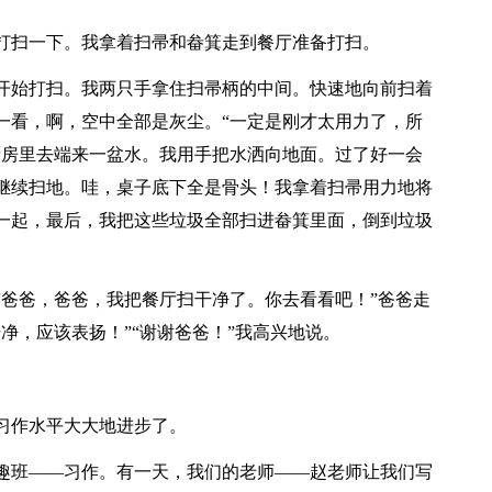
打扫一下。我拿着扫帚和畚箕走到餐厅准备打扫。
开始打扫。我两只手拿住扫帚柄的中间。快速地向前扫着
一看，啊，空中全部是灰尘。“一定是刚才太用力了，所
厨房里去端来一盆水。我用手把水洒向地面。过了好一会
继续扫地。哇，桌子底下全是骨头！我拿着扫帚用力地将
一起，最后，我把这些垃圾全部扫进畚箕里面，倒到垃圾
“爸爸，爸爸，我把餐厅扫干净了。你去看看吧！”爸爸走
净，应该表扬！”“谢谢爸爸！”我高兴地说。
习作水平大大地进步了。
趣班――习作。有一天，我们的老师――赵老师让我们写