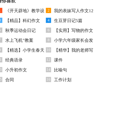
任工作计划
猜你喜欢
篇)
1
2
《开天辟地》教学设
我的表妹写人作文12
3
4
计
【精品】科幻作文
篇
生豆芽日记5篇
5
6
300字汇编8篇
秋季运动会日记
【实用】写物的作文
7
8
水上飞机”教案
汇编7篇
小学六年级家长会发
9
10
【精选】小学生春天
言稿15篇
【精华】我的老师写
1
12
作文六篇
经典语录
人作文300字4篇
课件
3
14
小升初作文
比喻句
5
16
合同
工作计划