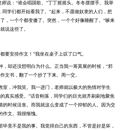
。老师说：“谁会唱国歌。”丁丁摇摇头。冬冬摆摆手。我举
，同学们都开始看我了。“起来，不愿做奴隶的人们，把
醉了，一个个都变傻了。突然，一个个好像睡醒了。“哆来
！就说这些了。
师都要安排作文！”我坐在桌子上叹了口气。
钟，却还没想明白为什么。正当我一筹莫展的时候，“邪
本作文书，翻了一个抄了下来。周一交。
教室，冲我笑。我一进门，老师就以极大的热情对学生
样的真实感受。”话音刚落，同学们的目光就齐刷刷地聚焦
情的时候沮丧。而我就这么变成了一个抑郁的人。因为交
的作文。我很惭愧。
那毕竟不是我的事。我觉得自己的东西，不管是好是坏，