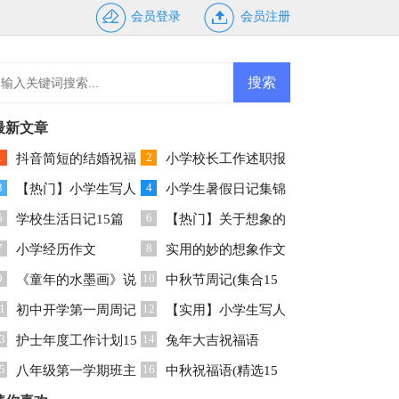
会员登录
会员注册
最新文章
1
2
抖音简短的结婚祝福
小学校长工作述职报
3
4
语
【热门】小学生写人
告(合集15篇)
小学生暑假日记集锦
5
6
作文集合七篇
学校生活日记15篇
15篇
【热门】关于想象的
7
8
小学经历作文
作文
实用的妙的想象作文
9
10
《童年的水墨画》说
300字8篇
中秋节周记(集合15
1
12
课稿
初中开学第一周周记
篇)
【实用】小学生写人
3
14
护士年度工作计划15
作文集锦十篇
兔年大吉祝福语
5
16
篇
八年级第一学期班主
中秋祝福语(精选15